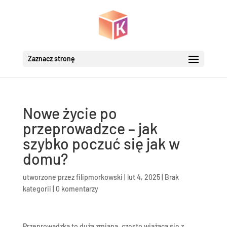
Zaznacz stronę
Nowe życie po
przeprowadzce – jak
szybko poczuć się jak w
domu?
utworzone przez
filipmorkowski
|
lut 4, 2025
|
Brak
kategorii
|
0 komentarzy
Przeprowadzka to duża zmiana, często wiążąca się z