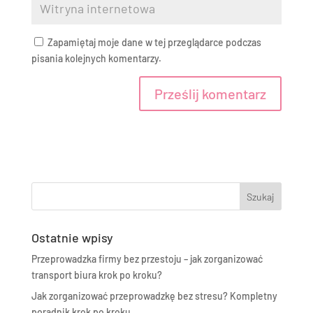
Zapamiętaj moje dane w tej przeglądarce podczas
pisania kolejnych komentarzy.
A
l
t
e
r
n
a
t
Ostatnie wpisy
i
Przeprowadzka firmy bez przestoju – jak zorganizować
v
transport biura krok po kroku?
e
:
Jak zorganizować przeprowadzkę bez stresu? Kompletny
poradnik krok po kroku