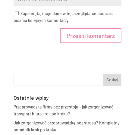
Zapamiętaj moje dane w tej przeglądarce podczas
pisania kolejnych komentarzy.
A
l
t
e
r
n
a
t
Ostatnie wpisy
i
Przeprowadzka firmy bez przestoju – jak zorganizować
v
transport biura krok po kroku?
e
:
Jak zorganizować przeprowadzkę bez stresu? Kompletny
poradnik krok po kroku