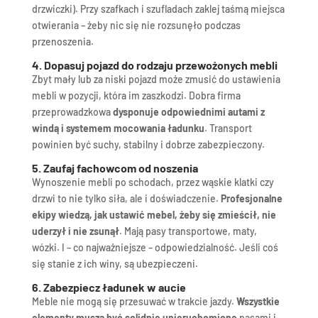
drzwiczki). Przy szafkach i szufladach zaklej taśmą miejsca
otwierania – żeby nic się nie rozsunęło podczas
przenoszenia.
4. Dopasuj pojazd do rodzaju przewożonych mebli
Zbyt mały lub za niski pojazd może zmusić do ustawienia
mebli w pozycji, która im zaszkodzi. Dobra firma
przeprowadzkowa
dysponuje odpowiednimi autami z
windą i systemem mocowania ładunku
. Transport
powinien być suchy, stabilny i dobrze zabezpieczony.
5. Zaufaj fachowcom od noszenia
Wynoszenie mebli po schodach, przez wąskie klatki czy
drzwi to nie tylko siła, ale i doświadczenie.
Profesjonalne
ekipy wiedzą, jak ustawić mebel, żeby się zmieścił, nie
uderzył i nie zsunął
. Mają pasy transportowe, maty,
wózki. I – co najważniejsze – odpowiedzialność. Jeśli coś
się stanie z ich winy, są ubezpieczeni.
6. Zabezpiecz ładunek w aucie
Meble nie mogą się przesuwać w trakcie jazdy.
Wszystkie
elementy muszą być solidnie unieruchomione
pasami i