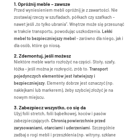
1. Opróżnij meble – zawsze
Przed wyniesieniem mebli opróżnij je z zawartości. Nie
zostawiaj rzeczy w szufladach, półkach czy szafkach –
nawet jeśli „to tylko ubrania”. Wnętrze może się przesunąć
w trakcie transportu, powodując uszkodzenia.
Lekki
mebel to bezpieczniejszy mebel
– zarówno dla niego, jak i
dla osób, które go niosą.
2. Zdemontuj, jeśli możesz
Niektóre meble warto rozłożyć na części. Stoły, szafy,
łóżka – jeśli można je rozkręcić, zrób to.
Transport
pojedynczych elementów jest łatwiejszy i
bezpieczniejszy
. Elementy dobrze jest oznaczyć (np.
naklejkami lub markerem), żeby szybciej złożyć je na
nowym miejscu.
3. Zabezpiecz wszystko, co się da
Użyj folii stretch, folii bąbelkowej, koców i pasów
zabezpieczających.
Chronią powierzchnie przed
zarysowaniami, otarciami i uderzeniami
. Szczególnie
zadbaj o rogi mebli i przeszklenia (np. witryny, szklane